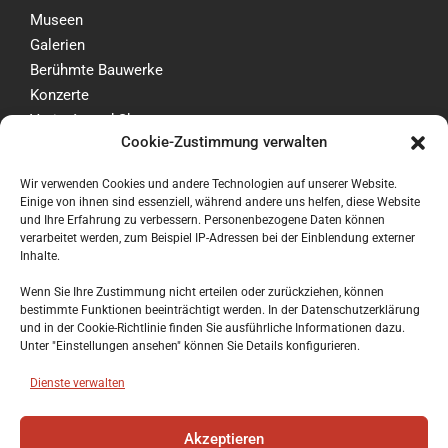
Museen
Galerien
Berühmte Bauwerke
Konzerte
Varietés und Shows
Cookie-Zustimmung verwalten
Berlin Welcome Card
Wir verwenden Cookies und andere Technologien auf unserer Website.
Tourismus Info Berlin
Einige von ihnen sind essenziell, während andere uns helfen, diese Website
und Ihre Erfahrung zu verbessern. Personenbezogene Daten können
Lernen Sie mit uns die Sehenswürdigkeiten von Berlin
verarbeitet werden, zum Beispiel IP-Adressen bei der Einblendung externer
Inhalte.
kennen und buchen Sie bequem Tickets für Berlin-Touren,
Museen und Veranstaltungen. Außerdem präsentieren wir
Wenn Sie Ihre Zustimmung nicht erteilen oder zurückziehen, können
bestimmte Funktionen beeinträchtigt werden. In der Datenschutzerklärung
Ihnen viele schöne, Reisen, Ferienwohnungen und Hotels
und in der Cookie-Richtlinie finden Sie ausführliche Informationen dazu.
für Ihren Berlin Urlaub.
Unter "Einstellungen ansehen" können Sie Details konfigurieren.
Service & Kontakt
Dienste verwalten
Impressum & Disclaimer
Akzeptieren