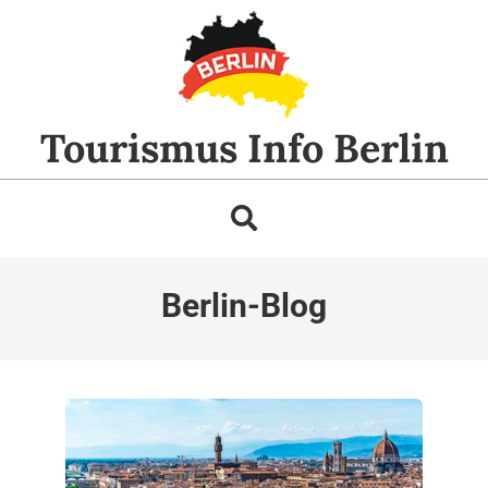
Skip
to
content
Tourismus Info Berlin
Search
Primary
Navigation
Berlin-Blog
Menu